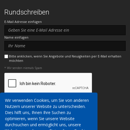
Rundschreiben
E-Mail Adresse einfügen
Name einfügen
Bitte anklicken, wenn Sie Angebote und Neuigkeiten per E-Mail erhalten
möchten
* Wir senden niemals Spam
Wir verwenden Cookies, um Sie von anderen
Nutzern unserer Website zu unterscheiden.
Wir können Ihre persönlichen Daten über
Dies hilft uns, Ihnen Ihre Suchen zu
Kontakt
diese Website erfassen, um Ihnen Details
optimieren, wenn Sie unsere Website
Buchungsbedingungen
unserer Dienstleistungen zu geben, um eine
durchsuchen und ermöglicht uns, unsere
Datenschutz