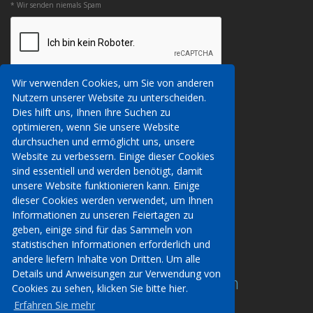
* Wir senden niemals Spam
Wir verwenden Cookies, um Sie von anderen
Nutzern unserer Website zu unterscheiden.
Wir können Ihre persönlichen Daten über
Dies hilft uns, Ihnen Ihre Suchen zu
Kontakt
diese Website erfassen, um Ihnen Details
optimieren, wenn Sie unsere Website
Buchungsbedingungen
unserer Dienstleistungen zu geben, um eine
durchsuchen und ermöglicht uns, unsere
Datenschutz
Buchung von Reiseleistungen zu tätigen oder
Website zu verbessern. Einige dieser Cookies
AITO, ABTA & ABTOT
es Ihnen zu ermöglichen, ein Konto auf
sind essentiell und werden benötigt, damit
Bei uns arbeiten
unserer Website zu erstellen. Um zu erfahren,
unsere Website funktionieren kann. Einige
Website-Sicherheit
welche persönlichen Daten wir sammeln, wie
dieser Cookies werden verwendet, um Ihnen
und warum wir dies tun, wann wir
Informationen zu unseren Feiertagen zu
Kontakt
personenbezogene Daten teilen, wie lange wir
geben, einige sind für das Sammeln von
sie behalten und welche Rechte Sie im Bezug
statistischen Informationen erforderlich und
02941 967212
auf die Daten haben, die wir über Sie
andere liefern Inhalte von Dritten. Um alle
sammeln, klicken Sie bitte hier, um unsere
Details und Anweisungen zur Verwendung von
reisebuero@venueholidays.com
Datenschutzerklärung zu lesen.
Cookies zu sehen, klicken Sie bitte hier.
Erfahren Sie mehr
Erfahren Sie mehr