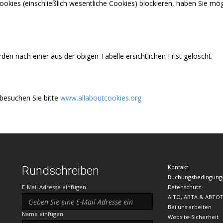
 Cookies (einschließlich wesentliche Cookies) blockieren, haben Sie 
n nach einer aus der obigen Tabelle ersichtlichen Frist gelöscht.
besuchen Sie bitte
www.allaboutcookies.org
Kontakt
Rundschreiben
Buchungsbedingung
E-Mail Adresse einfügen
Datenschutz
AITO, ABTA & ABTO
Bei uns arbeiten
Name einfügen
Website-Sicherheit