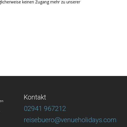
möglicherweise keinen Zugang mehr zu unserer
Kontakt
en
02941 967212
T
reisebuero@venueholidays.com