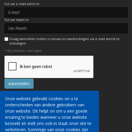
Vul uw e-mail adres in
Vul uw naam in
Graag aanvinken indien u nieuws en aanbiedingen via e-mail wenst te
ontvangen.
* Wij versturen nooit spam
Onze website gebruikt cookies on u te
Contact
onderscheiden van andere gebruikers van
Reserveringsvoorwaarden
onze website. Dit helpt on om u een goede
Privacyverklaring
Wij kunnen uw persoonsgegevens via deze
ervaring te bieden wanneer u onze website
AITO, ABTA & ABTOT
website verzamelen om u details van onze
bezoekt en stelt ons ook in staat onze site te
Werken voor ons
diensten te verstrekken, om reisdiensten te
verbeteren. Sommige van onze cookies zijn
Website veiligheid