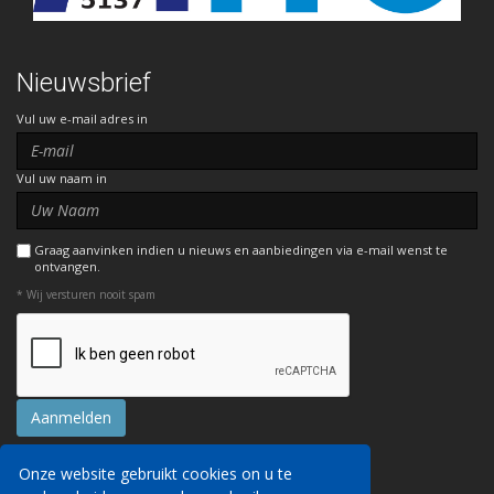
Nieuwsbrief
Vul uw e-mail adres in
Vul uw naam in
Graag aanvinken indien u nieuws en aanbiedingen via e-mail wenst te
ontvangen.
* Wij versturen nooit spam
Onze website gebruikt cookies on u te
Contact