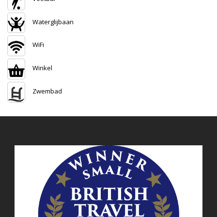
Waterglijbaan
WiFi
Winkel
Zwembad