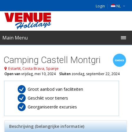
Login
NL
DE
EU
Main Menu
UK
Camping Castell Montgri
Estartit, Costa Brava, Spanje
Open van
vrijdag, mei 10, 2024
Sluiten
zondag, september 22, 2024
​Groot aanbod van faciliteiten
Geschikt voor tieners
Georganiseerde excursies
Beschrijving (belangrijke informatie)