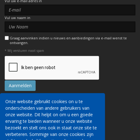
Vul uw e-mail adres in
Vul uw naam in
Graag aanvinken indien u nieuws en aanbiedingen via e-mail wenst te
ontvangen.
* Wij versturen nooit spam
Onze website gebruikt cookies on u te
Contact
onderscheiden van andere gebruikers van
Reserveringsvoorwaarden
onze website. Dit helpt on om u een goede
Privacyverklaring
Wij kunnen uw persoonsgegevens via deze
ervaring te bieden wanneer u onze website
AITO, ABTA & ABTOT
website verzamelen om u details van onze
bezoekt en stelt ons ook in staat onze site te
Werken voor ons
diensten te verstrekken, om reisdiensten te
verbeteren. Sommige van onze cookies zijn
Website veiligheid