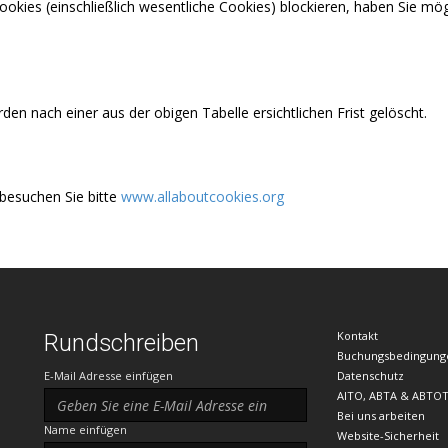
 Cookies (einschließlich wesentliche Cookies) blockieren, haben Sie 
n nach einer aus der obigen Tabelle ersichtlichen Frist gelöscht.
besuchen Sie bitte
www.allaboutcookies.org
Kontakt
Rundschreiben
Buchungsbedingung
E-Mail Adresse einfügen
Datenschutz
AITO, ABTA & ABTO
Bei uns arbeiten
Name einfügen
Website-Sicherheit