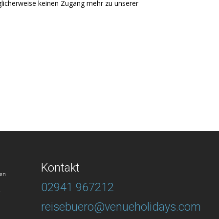
möglicherweise keinen Zugang mehr zu unserer
Kontakt
en
02941 967212
T
reisebuero@venueholidays.com