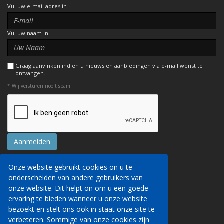
Vul uw e-mail adres in
Vul uw naam in
Graag aanvinken indien u nieuws en aanbiedingen via e-mail wenst te
ontvangen.
* Wij versturen nooit spam
Onze website gebruikt cookies on u te
Contact
onderscheiden van andere gebruikers van
Reserveringsvoorwaarden
onze website. Dit helpt on om u een goede
Privacyverklaring
Wij kunnen uw persoonsgegevens via deze
ervaring te bieden wanneer u onze website
AITO, ABTA & ABTOT
website verzamelen om u details van onze
bezoekt en stelt ons ook in staat onze site te
Werken voor ons
diensten te verstrekken, om reisdiensten te
verbeteren. Sommige van onze cookies zijn
Website veiligheid